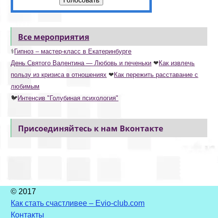
Голосовать
Все мероприятия
⚕
Гипноз – мастер-класс в Екатеринбурге
День Святого Валентина — Любовь и печеньки
❤
Как извлечь
пользу из кризиса в отношениях
❤
Как пережить расставание с
любимым
🐦
Интенсив "Голубиная психология"
Присоединяйтесь к нам Вконтакте
© 2017
Как стать счастливее – Evio-club.com
Контакты