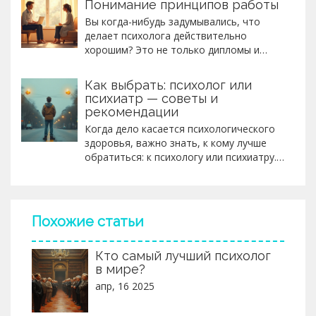
Понимание принципов работы
Вы когда-нибудь задумывались, что
делает психолога действительно
хорошим? Это не только дипломы и
опыт, но и способность чувствовать вас
через экран или в личной беседе,
Как выбрать: психолог или
понимать ваши мысли и эмоции. Лучшие
психиатр — советы и
психологи знают, как создать такое
рекомендации
пространство, в котором человеку
Когда дело касается психологического
будет комфортно раскрыться. Они
здоровья, важно знать, к кому лучше
помогут вам преодолеть трудности и
обратиться: к психологу или психиатру.
развить ваше эмоциональное здоровье.
Независимо от ваших потребностей,
Узнайте основные качества, которые
существует специалист, который
отличают лучших специалистов.
поможет разобраться в конкретной
ситуации. Эта статья поможет
Похожие статьи
определить, какая помощь будет
наиболее эффективной в вашей
Кто самый лучший психолог
ситуации, предоставив полезные советы
в мире?
и раскрывая различия между этими
двумя профессиями.
апр, 16 2025