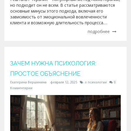
но подходит он не всем. В статье рассматриваются
основные минусы этого подхода, включая его
зависимость от эмоциональной вовлеченности
клиента и возможную длительность процесса.
Читатели узнают о сложностях поиска хорошего
подробнее
гештальт-терапевта и когда стоит задуматься о
других методах психотерапии. Более того,
обсуждаются ситуации, в которых этот подход может
оказаться недостаточно эффективным.
ЗАЧЕМ НУЖНА ПСИХОЛОГИЯ:
ПРОСТОЕ ОБЪЯСНЕНИЕ
Екатерина Вершинина
февраля 12, 2025
о психологии
0
Комментарии