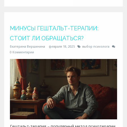
учебе и будущей работе. Читатели узнают, какие
навыки и качества необходимы для успешной работы
в области психологии.
МИНУСЫ ГЕШТАЛЬТ-ТЕРАПИИ:
СТОИТ ЛИ ОБРАЩАТЬСЯ?
Екатерина Вершинина
февраля 18, 2025
выбор психолога
0 Комментарии
Гештальт-терапия – популярный метод психотерапии,