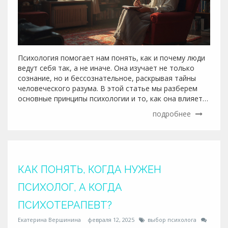
Психология помогает нам понять, как и почему люди
ведут себя так, а не иначе. Она изучает не только
сознание, но и бессознательное, раскрывая тайны
человеческого разума. В этой статье мы разберем
основные принципы психологии и то, как она влияет
на нашу повседневную жизнь. Наша задача - показать,
подробнее
как психология может помочь в решении реальных
жизненных проблем, улучшая общее состояние и
понимание самого себя. Читайте, чтобы узнать
больше о роли психологии в вашем жизненном пути.
КАК ПОНЯТЬ, КОГДА НУЖЕН
ПСИХОЛОГ, А КОГДА
ПСИХОТЕРАПЕВТ?
Екатерина Вершинина
февраля 12, 2025
выбор психолога