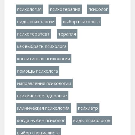
психология
психотерапия
психолог
виды психологии
выбор психолога
психотерапевт
терапия
как выбрать психолога
когнитивная психология
помощь психолога
направления психологии
психическое здоровье
клиническая психология
психиатр
когда нужен психолог
виды психологов
выбор специалиста