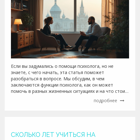
Если вы задумались о помощи психолога, но не
знаете, с чего начать, эта статья поможет
разобраться в вопросе. Мы обсудим, в чем
заключаются функции психолога, как он может
помочь в разных жизненных ситуациях и на что стоит
обратить внимание при выборе специалиста.
подробнее
Понимание роли психолога в поддержке и изменении
жизненных установок поможет вам сделать
осознанный выбор и найти подходящего специалиста.
В процессе вы узнаете о важных критериях выбора
психолога и получите советы по поиску
СКОЛЬКО ЛЕТ УЧИТЬСЯ НА
профессиональной помощи.