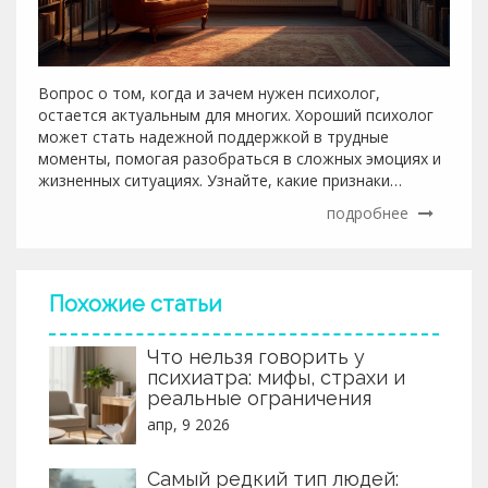
Вопрос о том, когда и зачем нужен психолог,
остается актуальным для многих. Хороший психолог
может стать надежной поддержкой в трудные
моменты, помогая разобраться в сложных эмоциях и
жизненных ситуациях. Узнайте, какие признаки
указывают на необходимость обращения к
подробнее
профессионалу и что отличает по-настоящему
хорошего психолога от остальных. Читайте далее для
выяснения, почему своевременная психологическая
помощь может сделать вашу жизнь более
Похожие статьи
гармоничной и полной.
Что нельзя говорить у
психиатра: мифы, страхи и
реальные ограничения
апр, 9 2026
Самый редкий тип людей: