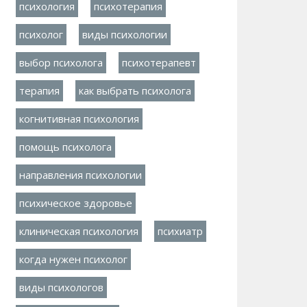
психология
психотерапия
психолог
виды психологии
выбор психолога
психотерапевт
терапия
как выбрать психолога
когнитивная психология
помощь психолога
направления психологии
психическое здоровье
клиническая психология
психиатр
когда нужен психолог
виды психологов