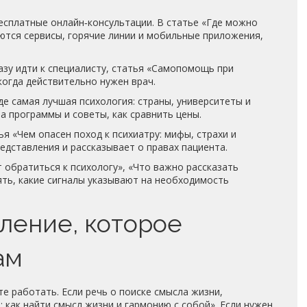
сплатные онлайн‑консультации. В статье «Где можно
ются сервисы, горячие линии и мобильные приложения,
азу идти к специалисту, статья «Самопомощь при
когда действительно нужен врач.
Где самая лучшая психология: страны, университеты и
а программы и советы, как сравнить цены.
ья «Чем опасен поход к психиатру: мифы, страхи и
едставления и рассказывает о правах пациента.
 обратиться к психологу», «Что важно рассказать
ять, какие сигналы указывают на необходимость
ление, которое
ам
те работать. Если речь о поиске смысла жизни,
: как найти смысл жизни и гармонию с собой». Если нужен