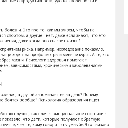
т данные о продуктивности, удовлетворенности и
ть болезни. Это про то, как мы живем, чтобы не
я спортом, а другие - нет, даже если знают, что это
лечения, даже когда оно спасает жизнь?
сприятием риска. Например, исследование показало,
 чаще ходят на профосмотры и меньше курят. А те, кто
т образ жизни. Психологи здоровья помогают
ием, зависимостями, хроническими заболеваниями -
я.
я
ножения, а другой запоминает её за день? Почему
 не боятся вообще? Психология образования ищет
работают лучше, как влияет эмоциональное состояние
е показало, что дети, которые получают обратную
я лучше, чем те, кому говорят «ты умный». Это связано