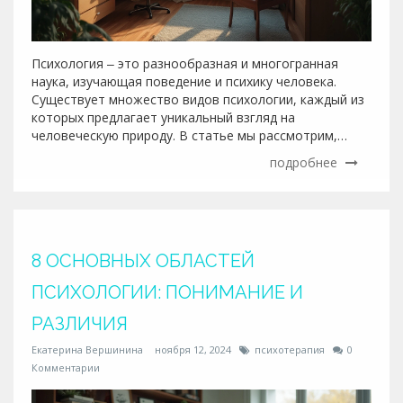
Психология ‒ это разнообразная и многогранная
наука, изучающая поведение и психику человека.
Существует множество видов психологии, каждый из
которых предлагает уникальный взгляд на
человеческую природу. В статье мы рассмотрим,
какие основные виды психологии существуют и чем
подробнее
они отличаются, а также дадим ценные советы по
выбору подходящего специалиста для решения
личных вопросов.
8 ОСНОВНЫХ ОБЛАСТЕЙ
ПСИХОЛОГИИ: ПОНИМАНИЕ И
РАЗЛИЧИЯ
Екатерина Вершинина
ноября 12, 2024
психотерапия
0
Комментарии