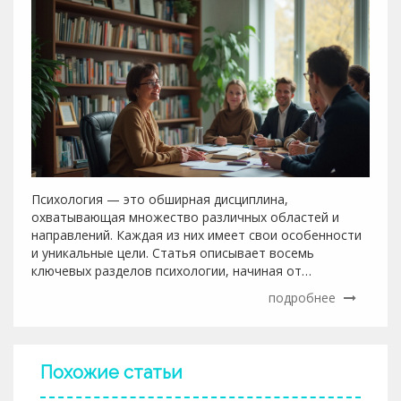
Психология — это обширная дисциплина,
охватывающая множество различных областей и
направлений. Каждая из них имеет свои особенности
и уникальные цели. Статья описывает восемь
ключевых разделов психологии, начиная от
клинической и социальной психологии и заканчивая
подробнее
образовательной и экспериментальной. Понимание
этих различий может помочь выбрать подходящего
специалиста в зависимости от ваших нужд. Также
рассматриваются интересные факты и советы,
Похожие статьи
которые будут полезны читателям.