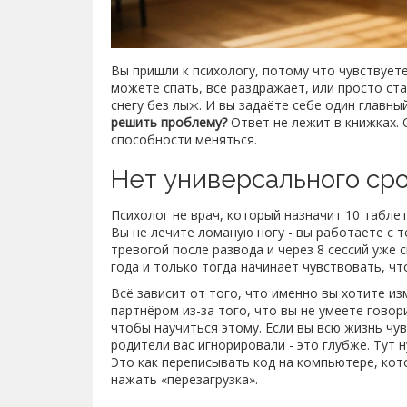
Вы пришли к психологу, потому что чувствуете
можете спать, всё раздражает, или просто ста
снегу без лыж. И вы задаёте себе один главны
решить проблему?
Ответ не лежит в книжках. О
способности меняться.
Нет универсального ср
Психолог не врач, который назначит 10 таблет
Вы не лечите ломаную ногу - вы работаете с т
тревогой после развода и через 8 сессий уже с
года и только тогда начинает чувствовать, ч
Всё зависит от того, что именно вы хотите из
партнёром из-за того, что вы не умеете говор
чтобы научиться этому. Если вы всю жизнь чу
родители вас игнорировали - это глубже. Тут 
Это как переписывать код на компьютере, кот
нажать «перезагрузка».