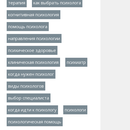
терапия
как выбрать психолога
когнитивная психология
помощь психолога
направления психологии
психическое здоровье
клиническая психология
психиатр
когда нужен психолог
виды психологов
выбор специалиста
когда идти к психологу
психологи
психологическая помощь