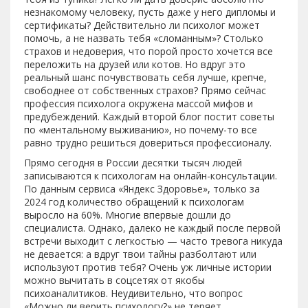
незнакомому человеку, пусть даже у него дипломы и
сертификаты? Действительно ли психолог может
помочь, а не назвать тебя «сломанным»? Столько
страхов и недоверия, что порой просто хочется все
переложить на друзей или котов. Но вдруг это
реальный шанс почувствовать себя лучше, крепче,
свободнее от собственных страхов? Прямо сейчас
профессия психолога окружена массой мифов и
предубеждений. Каждый второй блог постит советы
по «ментальному выживанию», но почему-то все
равно трудно решиться довериться профессионалу.
Прямо сегодня в России десятки тысяч людей
записываются к психологам на онлайн-консультации.
По данным сервиса «Яндекс Здоровье», только за
2024 год количество обращений к психологам
выросло на 60%. Многие впервые дошли до
специалиста. Однако, далеко не каждый после первой
встречи выходит с легкостью — часто тревога никуда
не девается: а вдруг твои тайны разболтают или
используют против тебя? Очень уж личные истории
можно вычитать в соцсетях от якобы
психоаналитиков. Неудивительно, что вопрос
«Можно ли верить психологу?» не теряет