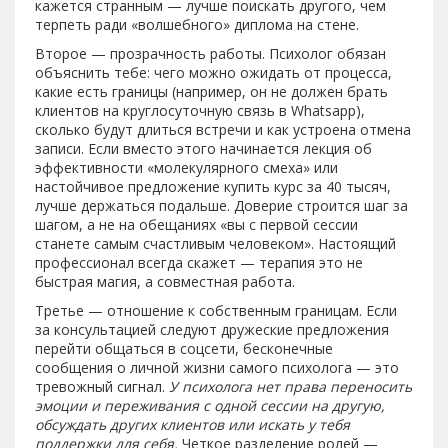
кажется странным — лучше поискать другого, чем
терпеть ради «волшебного» диплома на стене.
Второе — прозрачность работы. Психолог обязан
объяснить тебе: чего можно ожидать от процесса,
какие есть границы (например, он не должен брать
клиентов на круглосуточную связь в Whatsapp),
сколько будут длиться встречи и как устроена отмена
записи. Если вместо этого начинается лекция об
эффективности «молекулярного смеха» или
настойчивое предложение купить курс за 40 тысяч,
лучше держаться подальше. Доверие строится шаг за
шагом, а не на обещаниях «вы с первой сессии
станете самым счастливым человеком». Настоящий
профессионал всегда скажет — терапия это не
быстрая магия, а совместная работа.
Третье — отношение к собственным границам. Если
за консультацией следуют дружеские предложения
перейти общаться в соцсети, бесконечные
сообщения о личной жизни самого психолога — это
тревожный сигнал.
У психолога нет права переносить
эмоции и переживания с одной сессии на другую,
обсуждать других клиентов или искать у тебя
поддержки для себя.
Четкое разделение ролей —