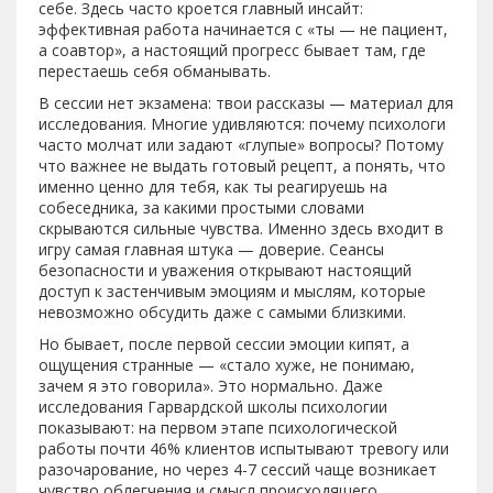
себе. Здесь часто кроется главный инсайт:
эффективная работа начинается с «ты — не пациент,
а соавтор», а настоящий прогресс бывает там, где
перестаешь себя обманывать.
В сессии нет экзамена: твои рассказы — материал для
исследования. Многие удивляются: почему психологи
часто молчат или задают «глупые» вопросы? Потому
что важнее не выдать готовый рецепт, а понять, что
именно ценно для тебя, как ты реагируешь на
собеседника, за какими простыми словами
скрываются сильные чувства. Именно здесь входит в
игру самая главная штука — доверие. Сеансы
безопасности и уважения открывают настоящий
доступ к застенчивым эмоциям и мыслям, которые
невозможно обсудить даже с самыми близкими.
Но бывает, после первой сессии эмоции кипят, а
ощущения странные — «стало хуже, не понимаю,
зачем я это говорила». Это нормально. Даже
исследования Гарвардской школы психологии
показывают: на первом этапе психологической
работы почти 46% клиентов испытывают тревогу или
разочарование, но через 4-7 сессий чаще возникает
чувство облегчения и смысл происходящего