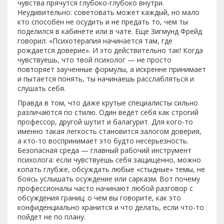
чувства прячутся глубоко-глубоко внутри.
Неудивительно: советовать может каждый, но мало
кто способен не осудить и не предать то, чем ты
поделился в кабинете или в чате. Еще Зигмунд Фрейд
говорил: «Психотерапия начинается там, где
рождается доверие». И это действительно так! Когда
чувствуешь, что твой психолог — не просто
повторяет заученные формулы, а искренне принимает
и пытается понять, ты начинаешь расслабляться и
слушать себя.
Правда в том, что даже крутые специалисты сильно
различаются по стилю. Один ведет себя как строгий
профессор, другой шутит и балагурит. Для кого-то
именно такая легкость становится залогом доверия,
а кто-то воспринимает это будто несерьезность.
Безопасная среда — главный рабочий инструмент
психолога: если чувствуешь себя защищенно, можно
копать глубже, обсуждать любые «стыдные» темы, не
боясь услышать осуждение или сарказм. Вот почему
профессионалы часто начинают любой разговор с
обсуждения границ: о чем вы говорите, как это
конфиденциально хранится и что делать, если что-то
пойдет не по плану.