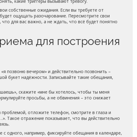
онять, какие триггеры вызывают тревогу.
вои собственные ожидания. Если вы требуете от
 будет ощущать разочарование. Пересмотрите свои
 что для вас важно, а не ждать, что всё будет понятно
приема для построения
 «я позвоню вечером» и действительно позвонить –
шой букет надёжности. Записывайте такие обещания,
ушаешь», скажите «мне бы хотелось, чтобы ты меня
ормулируйте просьбы, а не обвинения – это снижает
 проблемой, отложите телефон, смотрите в глаза и
ь…». Такое отражение показывает, что вы действительно
вязь.
е с одного, например, фиксируйте обещания в календаре,