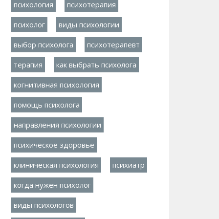
психология
психотерапия
психолог
виды психологии
выбор психолога
психотерапевт
терапия
как выбрать психолога
когнитивная психология
помощь психолога
направления психологии
психическое здоровье
клиническая психология
психиатр
когда нужен психолог
виды психологов