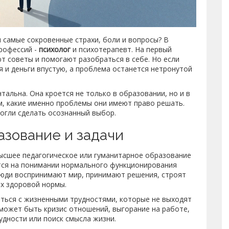
 самые сокровенные страхи, боли и вопросы? В
профессий -
психолог
и
психотерапевт
. На первый
ют советы и помогают разобраться в себе. Но если
 и деньги впустую, а проблема останется нетронутой
альна. Она кроется не только в образовании, но и в
м, какие именно проблемы они имеют право решать.
могли сделать осознанный выбор.
разование и задачи
высшее
педагогическое или гуманитарное образование
ится на понимании нормального функционирования
 люди воспринимают мир, принимают решения, строят
ах здоровой нормы.
иться с жизненными трудностями, которые не выходят
может быть кризис отношений, выгорание на работе,
удности или поиск смысла жизни.