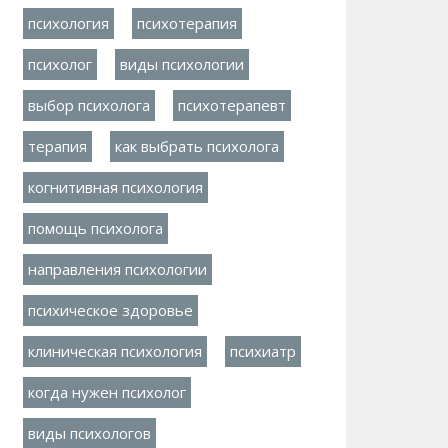
психология
психотерапия
психолог
виды психологии
выбор психолога
психотерапевт
терапия
как выбрать психолога
когнитивная психология
помощь психолога
направления психологии
психическое здоровье
клиническая психология
психиатр
когда нужен психолог
виды психологов