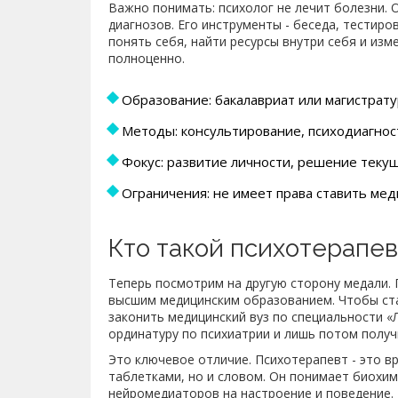
Важно понимать: психолог не лечит болезни. 
диагнозов. Его инструменты - беседа, тестиро
понять себя, найти ресурсы внутри себя и из
полноценно.
Образование: бакалавриат или магистратур
Методы: консультирование, психодиагност
Фокус: развитие личности, решение теку
Ограничения: не имеет права ставить мед
Кто такой психотерапе
Теперь посмотрим на другую сторону медали.
высшим медицинским образованием
. Чтобы с
законить медицинский вуз по специальности «
ординатуру по психиатрии и лишь потом полу
Это ключевое отличие. Психотерапевт - это в
таблетками, но и словом. Он понимает биохим
нейромедиаторов на настроение и поведение.