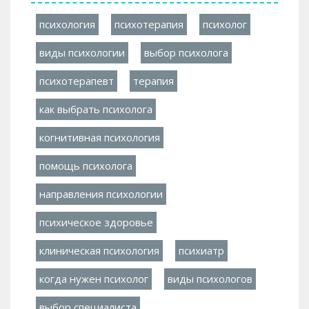
психология
психотерапия
психолог
виды психологии
выбор психолога
психотерапевт
терапия
как выбрать психолога
когнитивная психология
помощь психолога
направления психологии
психическое здоровье
клиническая психология
психиатр
когда нужен психолог
виды психологов
выбор специалиста