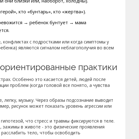
 они близки или, наоборот, холодны).
герой», кто «бунтарь», кто «жертва»).
ревожится → ребенок бунтует → мама
тся.
, конфликтах с подростками или когда симптомы у
 ребенка) являются сигналом неблагополучия во всем
-ориентированные практики
страх. Особенно это касается детей, людей после
ации проблем (когда головой все понято, а чувства
, лепку, музыку. Через образы подсознание выводит
мер, рисунок может показать уровень агрессии или
гипотезой, что стресс и травмы фиксируются в теле.
е, зажимы в животе - это физические проявления
т расслабить тело, чтобы освободить