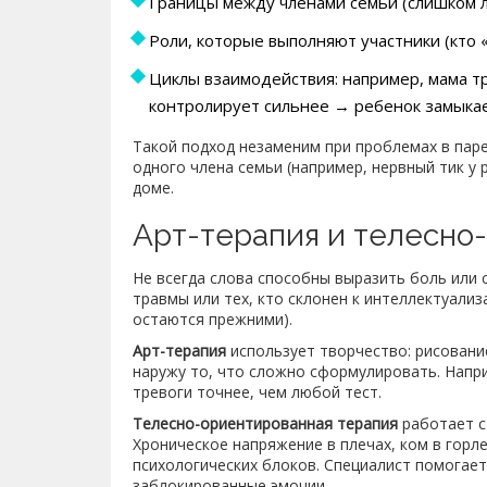
Границы между членами семьи (слишком ли
Роли, которые выполняют участники (кто «
Циклы взаимодействия: например, мама т
контролирует сильнее → ребенок замыкае
Такой подход незаменим при проблемах в паре
одного члена семьи (например, нервный тик у
доме.
Арт-терапия и телесно
Не всегда слова способны выразить боль или 
травмы или тех, кто склонен к интеллектуализ
остаются прежними).
Арт-терапия
использует творчество: рисование
наружу то, что сложно сформулировать. Напри
тревоги точнее, чем любой тест.
Телесно-ориентированная терапия
работает с 
Хроническое напряжение в плечах, ком в горл
психологических блоков. Специалист помогае
заблокированные эмоции.