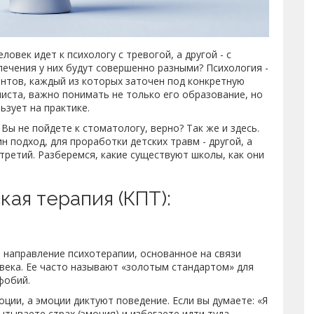
овек идет к психологу с тревогой, а другой - с
ечения у них будут совершенно разными? Психология -
ентов, каждый из которых заточен под конкретную
листа, важно понимать не только его образование, но
ьзует на практике.
Вы не пойдете к стоматологу, верно? Так же и здесь.
 подход, для проработки детских травм - другой, а
третий. Разберемся, какие существуют школы, как они
ая терапия (КПТ):
о
направление психотерапии, основанное на связи
века
. Ее часто называют «золотым стандартом» для
фобий.
ции, а эмоции диктуют поведение. Если вы думаете: «Я
тываете страх (эмоция) и избегаете идти туда