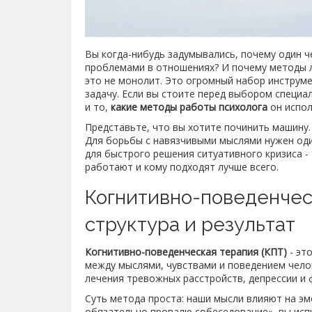
Вы когда-нибудь задумывались, почему один чел
проблемами в отношениях? И почему методы л
это не монолит. Это огромный набор инструм
задачу. Если вы стоите перед выбором специа
и то,
какие методы работы психолога
он испол
Представьте, что вы хотите починить машину. 
Для борьбы с навязчивыми мыслями нужен один
для быстрого решения ситуативного кризиса - 
работают и кому подходят лучше всего.
Когнитивно-поведенческ
структура и результат
Когнитивно-поведенческая терапия (КПТ)
- эт
между мыслями, чувствами и поведением чело
лечения тревожных расстройств, депрессии и 
Суть метода проста: наши мысли влияют на эмо
обязательно провалю собеседование», вы испы