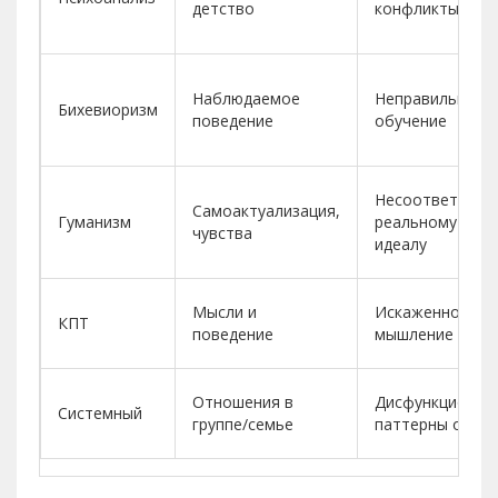
детство
конфликты
Наблюдаемое
Неправильное
Бихевиоризм
поведение
обучение
Несоответстви
Самоактуализация,
Гуманизм
реальному «Я» 
чувства
идеалу
Мысли и
Искаженное
КПТ
поведение
мышление
Отношения в
Дисфункционал
Системный
группе/семье
паттерны обще