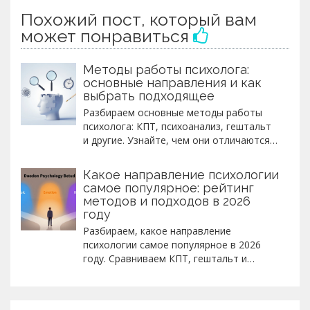
Похожий пост, который вам
может понравиться
Методы работы психолога:
основные направления и как
выбрать подходящее
Разбираем основные методы работы
психолога: КПТ, психоанализ, гештальт
и другие. Узнайте, чем они отличаются,
кому подходят и как выбрать
правильного специалиста для решения
Какое направление психологии
ваших задач.
самое популярное: рейтинг
методов и подходов в 2026
году
Разбираем, какое направление
психологии самое популярное в 2026
году. Сравниваем КПТ, гештальт и
психоанализ: плюсы, минусы, для кого
подходит каждый метод. Честный гид по
выбору психолога.