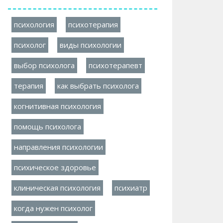
психология
психотерапия
психолог
виды психологии
выбор психолога
психотерапевт
терапия
как выбрать психолога
когнитивная психология
помощь психолога
направления психологии
психическое здоровье
клиническая психология
психиатр
когда нужен психолог