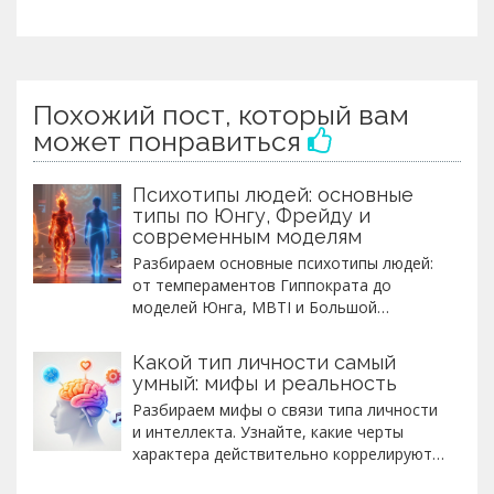
Похожий пост, который вам
может понравиться
Психотипы людей: основные
типы по Юнгу, Фрейду и
современным моделям
Разбираем основные психотипы людей:
от темпераментов Гиппократа до
моделей Юнга, MBTI и Большой
пятерки. Узнайте, как определить свой
тип и использовать эти знания для
Какой тип личности самый
улучшения коммуникации и карьеры.
умный: мифы и реальность
Разбираем мифы о связи типа личности
и интеллекта. Узнайте, какие черты
характера действительно коррелируют с
умом и как развивать свои когнитивные