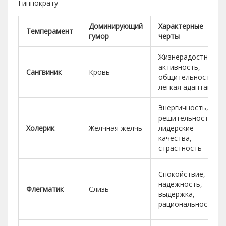
Гиппократу
Доминирующий
Характерные
Темперамент
гумор
черты
Жизнерадостность,
активность,
Сангвиник
Кровь
общительность,
легкая адаптация
Энергичность,
решительность,
Холерик
Желчная желчь
лидерские
качества,
страстность
Спокойствие,
надежность,
Флегматик
Слизь
выдержка,
рациональность