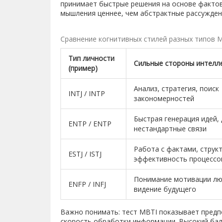
принимает быстрые решения на основе фактов.
мышления ценнее, чем абстрактные рассужден
Сравнение когнитивных стилей разных типов 
Тип личности
Сильные стороны интелл
(пример)
Анализ, стратегия, поиск
INTJ / INTP
закономерностей
Быстрая генерация идей,
ENTP / ENTP
нестандартные связи
Работа с фактами, структ
ESTJ / ISTJ
эффективность процессо
Понимание мотивации лю
ENFP / INFJ
видение будущего
Важно понимать: тест MBTI показывает предп
скорость обработки информации. Высокий балл