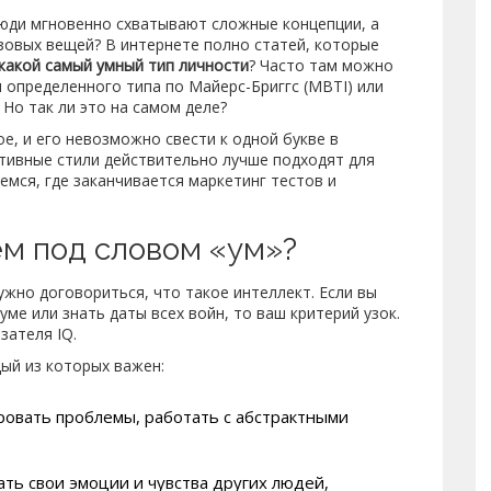
люди мгновенно схватывают сложные концепции, а
зовых вещей? В интернете полно статей, которые
какой самый умный тип личности
? Часто там можно
 определенного типа по Майерс-Бриггс (MBTI) или
Но так ли это на самом деле?
ое, и его невозможно свести к одной букве в
итивные стили действительно лучше подходят для
емся, где заканчивается маркетинг тестов и
м под словом «ум»?
ужно договориться, что такое интеллект. Если вы
ме или знать даты всех войн, то ваш критерий узок.
зателя IQ.
ый из которых важен:
ровать проблемы, работать с абстрактными
ать свои эмоции и чувства других людей,