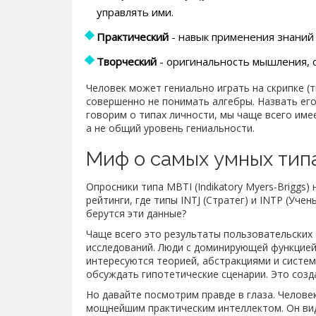
управлять ими.
Практический
- навык применения знаний
Творческий
- оригинальность мышления, 
Человек может гениально играть на скрипке (т
совершенно не понимать алгебры. Назвать ег
говорим о типах личности, мы чаще всего име
а не общий уровень гениальности.
Миф о самых умных тип
Опросники типа
MBTI (Indikatory Myers-Briggs)
н
рейтинги, где типы INTJ (Стратег) и INTP (Уче
берутся эти данные?
Чаще всего это результаты пользовательских 
исследований. Люди с доминирующей функцией 
интересуются теорией, абстракциями и систе
обсуждать гипотетические сценарии. Это созд
Но давайте посмотрим правде в глаза. Челове
мощнейшим практическим интеллектом. Он вид