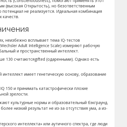
ность (Conscientiousness), помогают применять этот
ным (высокая Открытость), но безответственным
го потенциал не реализуется. Идеальная комбинация
х качеств.
аничения
ях, неизбежно всплывает тема
IQ-тестов
Wechsler Adult Intelligence Scale) измеряют рабочую
бальный и пространственный интеллект.
ше 130 считаютсяgifted (одаренными). Однако есть
 интеллект имеет генетическую основу, образование
IQ 150 и принимать катастрофически плохие
ьной зрелости.
жают культурные нормы и образовательный бэкграунд.
более низкий результат не из-за отсутствия ума, а из-
ерского интеллекта» или аутичного спектра, где люди