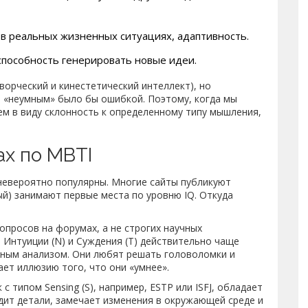
 в реальных жизненных ситуациях, адаптивность.
способность генерировать новые идеи.
ворческий и кинестетический интеллект), но
о «неумным» было бы ошибкой. Поэтому, когда мы
ем в виду склонность к определенному типу мышления,
ах по MBTI
евероятно популярны. Многие сайты публикуют
ный) занимают первые места по уровню IQ. Откуда
опросов на форумах, а не строгих научных
Интуиции (N) и Суждения (T) действительно чаще
мным анализом. Они любят решать головоломки и
ает иллюзию того, что они «умнее».
к с типом
Sensing (S)
, например, ESTP или ISFJ, обладает
ит детали, замечает изменения в окружающей среде и