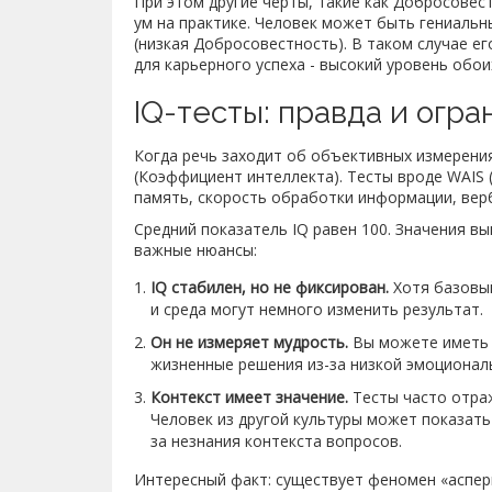
При этом другие черты, такие как Добросовест
ум на практике. Человек может быть гениаль
(низкая Добросовестность). В таком случае е
для карьерного успеха - высокий уровень обои
IQ-тесты: правда и огр
Когда речь заходит об объективных измерени
(Коэффициент интеллекта)
. Тесты вроде WAIS (
память, скорость обработки информации, вер
Средний показатель IQ равен 100. Значения вы
важные нюансы:
IQ стабилен, но не фиксирован.
Хотя базовый
и среда могут немного изменить результат.
Он не измеряет мудрость.
Вы можете иметь 
жизненные решения из-за низкой эмоционал
Контекст имеет значение.
Тесты часто отра
Человек из другой культуры может показать 
за незнания контекста вопросов.
Интересный факт: существует феномен «асперг