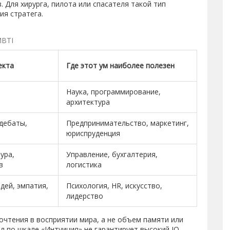
 Для хирурга, пилота или спасателя такой тип
ия стратега.
MBTI
екта
Где этот ум наиболее полезен
Наука, программирование,
архитектура
 дебаты,
Предпринимательство, маркетинг,
юриспруденция
ура,
Управление, бухгалтерия,
в
логистика
дей, эмпатия,
Психология, HR, искусство,
лидерство
очтения в восприятии мира, а не объем памяти или
 по шкале «Интуиция» не гарантирует высокий IQ.