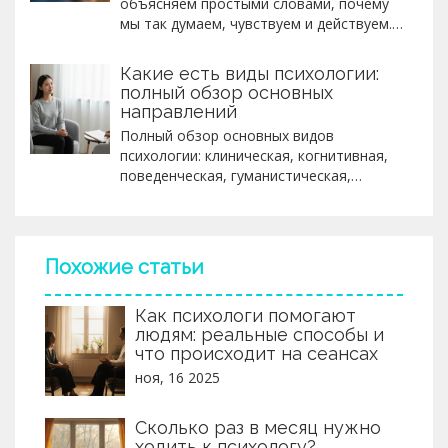
объясняем простыми словами, почему
мы так думаем, чувствуем и действуем.
Без сложных терминов - только
понятные примеры и практические шаги.
Какие есть виды психологии:
полный обзор основных
направлений
Полный обзор основных видов
психологии: клиническая, когнитивная,
поведенческая, гуманистическая,
психоанализ, социальная, культурная,
позитивная и другие. Понятно, без воды
- какие подходы существуют и для чего
они нужны.
Похожие статьи
Как психологи помогают
людям: реальные способы и
что происходит на сеансах
ноя, 16 2025
Сколько раз в месяц нужно
ходить к психологу?