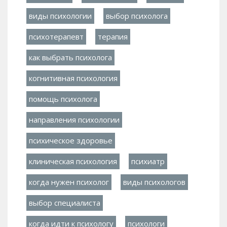
виды психологии
выбор психолога
психотерапевт
терапия
как выбрать психолога
когнитивная психология
помощь психолога
направления психологии
психическое здоровье
клиническая психология
психиатр
когда нужен психолог
виды психологов
выбор специалиста
когда идти к психологу
психологи