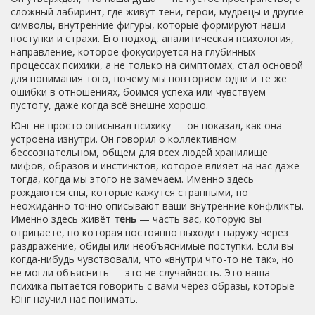
сложный лабиринт, где живут тени, герои, мудрецы и другие
символы
,
внутренние фигуры, которые формируют наши
поступки и страхи
. Его подход,
аналитическая психология
,
направление, которое фокусируется на глубинных
процессах психики, а не только на симптомах
, стал основой
для понимания того, почему мы повторяем одни и те же
ошибки в отношениях, боимся успеха или чувствуем
пустоту, даже когда всё внешне хорошо.
Юнг не просто описывал психику — он показал, как она
устроена изнутри. Он говорил о
коллективном
бессознательном
,
общем для всех людей хранилище
мифов, образов и инстинктов
, которое влияет на нас даже
тогда, когда мы этого не замечаем. Именно здесь
рождаются сны, которые кажутся странными, но
неожиданно точно описывают ваши внутренние конфликты.
Именно здесь живёт
тень
— часть вас, которую вы
отрицаете, но которая постоянно выходит наружу через
раздражение, обиды или необъяснимые поступки. Если вы
когда-нибудь чувствовали, что «внутри что-то не так», но
не могли объяснить — это не случайность. Это ваша
психика пытается говорить с вами через образы, которые
Юнг научил нас понимать.