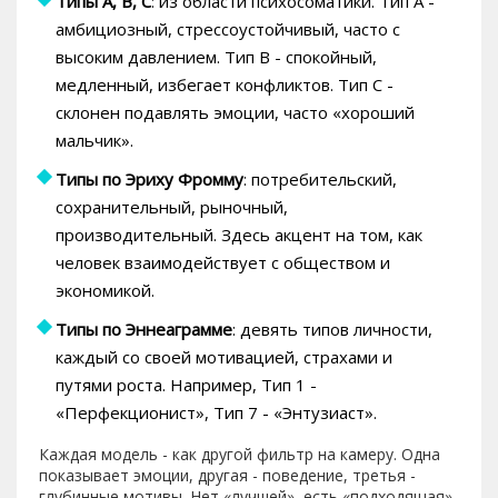
Типы А, В, С
: из области психосоматики. Тип А -
амбициозный, стрессоустойчивый, часто с
высоким давлением. Тип В - спокойный,
медленный, избегает конфликтов. Тип С -
склонен подавлять эмоции, часто «хороший
мальчик».
Типы по Эриху Фромму
: потребительский,
сохранительный, рыночный,
производительный. Здесь акцент на том, как
человек взаимодействует с обществом и
экономикой.
Типы по Эннеаграмме
: девять типов личности,
каждый со своей мотивацией, страхами и
путями роста. Например, Тип 1 -
«Перфекционист», Тип 7 - «Энтузиаст».
Каждая модель - как другой фильтр на камеру. Одна
показывает эмоции, другая - поведение, третья -
глубинные мотивы. Нет «лучшей», есть «подходящая».