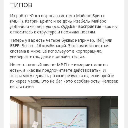
типов
Из работ Юнга выросла система Майерс-Бриггс
(MBTI). Кэтрин Бриггс и её дочь Изабель Майерс
добавили четвёртую ось:
судьба - восприятие
- как вы
относитесь к структуре и неожиданностям.
Теперь у вас есть четыре буквы: например,
INTJ
или
ESFP
. Всего - 16 комбинаций. Это самая известная
система в мире. Её используют в корпорациях,
университетах, даже в онлайн-тестах.
Но есть важный нюанс: MBTI не измеряет «как вы
есть», а «как вы предпочитаете действовать». И
тесты могут давать разные результаты, если пройти
их через месяц. Это не баг - это особенность. Человек
не статичен.