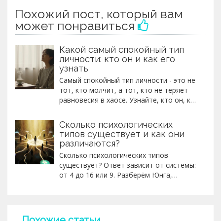
Похожий пост, который вам
может понравиться
Какой самый спокойный тип
личности: кто он и как его
узнать
Самый спокойный тип личности - это не
тот, кто молчит, а тот, кто не теряет
равновесия в хаосе. Узнайте, кто он, как
его узнать и можно ли стать таким.
Сколько психологических
типов существует и как они
различаются?
Сколько психологических типов
существует? Ответ зависит от системы:
от 4 до 16 или 9. Разберём Юнга,
Майерс-Бриггс, Эннеаграмму и Big Five -
как они работают и как их использовать
без ловушек.
Похожие статьи