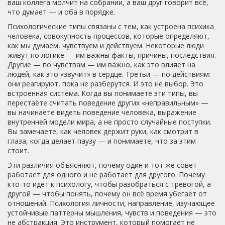
ваш коллега молчит на собрании, а ваш друг говорит всё,
что думает — и оба в порядке.
Психологические типы связаны с тем, как устроена
психика
человека
,
совокупность процессов, которые определяют,
как мы думаем, чувствуем и действуем
. Некоторые люди
живут по логике — им важны факты, причины, последствия.
Другие — по чувствам — им важно, как это влияет на
людей, как это «звучит» в сердце. Третьи — по действиям:
они реагируют, пока не разберутся. И это не выбор. Это
встроенная система. Когда вы понимаете эти типы, вы
перестаёте считать поведение других «неправильным» —
вы начинаете видеть
поведение человека
,
выражение
внутренней модели мира, а не просто случайные поступки
.
Вы замечаете, как человек держит руки, как смотрит в
глаза, когда делает паузу — и понимаете, что за этим
стоит.
Эти различия объясняют, почему один и тот же совет
работает для одного и не работает для другого. Почему
кто-то идёт к психологу, чтобы разобраться с тревогой, а
другой — чтобы понять, почему он всё время убегает от
отношений.
Психология личности
,
направление, изучающее
устойчивые паттерны мышления, чувств и поведения
— это
не абстракция. Это инструмент, который помогает не