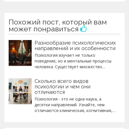
Похожий пост, который вам
может понравиться
Разнообразие психологических
направлений и их особенности
Психология изучает не только
поведение, но и ментальные процессы
человека. Существует множество
различных направлений в психологии,
каждое из которых фокусируется на
Сколько всего видов
своих аспектах человеческого сознания
психологии и чем они
и поведения. От классического
отличаются
психоанализа до современных
Психология - это не одна наука, а
подходов, таких как когнитивно-
десятки направлений. Узнайте, чем
поведенческая терапия и позитивная
отличаются клиническая, когнитивная,
психология, психология охватывает
поведенческая, семейная и другие виды
широкий спектр тем. В этой статье мы
психологии, и как выбрать подходящего
обсудим основные направления
специалиста.