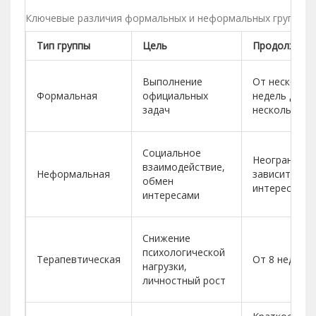
Ключевые различия формальных и неформальных групп, а 
Тип группы
Цель
Продолжите
Выполнение
От нескольк
Формальная
официальных
недель до
задач
нескольких л
Социальное
Неограничен
взаимодействие,
Неформальная
зависит от
обмен
интересов
интересами
Снижение
психологической
Терапевтическая
От 8 недель 
нагрузки,
личностный рост