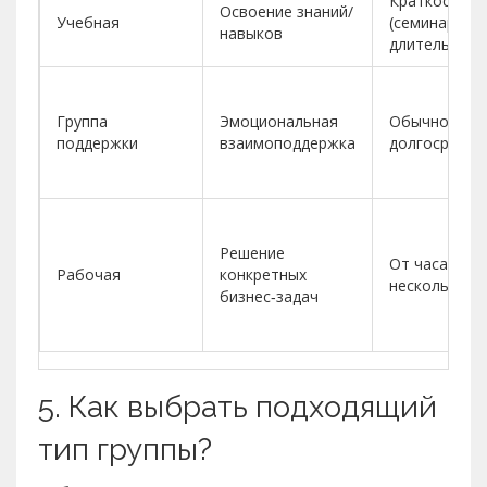
Краткосрочн
Освоение знаний/
Учебная
(семинары) и
навыков
длительная (
Группа
Эмоциональная
Обычно
поддержки
взаимоподдержка
долгосрочна
Решение
От часа до
Рабочая
конкретных
нескольких 
бизнес‑задач
5. Как выбрать подходящий
тип группы?