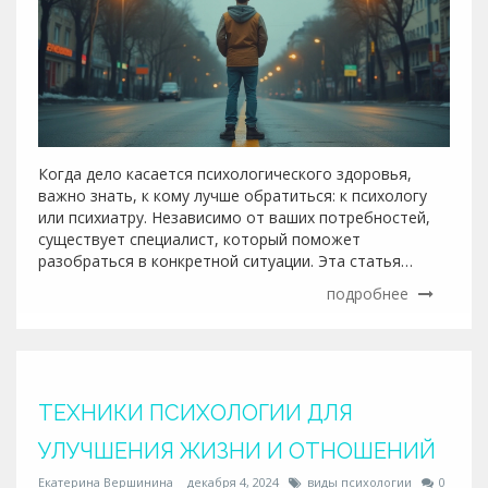
Когда дело касается психологического здоровья,
важно знать, к кому лучше обратиться: к психологу
или психиатру. Независимо от ваших потребностей,
существует специалист, который поможет
разобраться в конкретной ситуации. Эта статья
поможет определить, какая помощь будет наиболее
подробнее
эффективной в вашей ситуации, предоставив
полезные советы и раскрывая различия между этими
двумя профессиями.
ТЕХНИКИ ПСИХОЛОГИИ ДЛЯ
УЛУЧШЕНИЯ ЖИЗНИ И ОТНОШЕНИЙ
Екатерина Вершинина
декабря 4, 2024
виды психологии
0