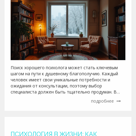
Поиск хорошего психолога может стать ключевым
шагом на пути к душевному благополучию. Каждый
человек имеет свои уникальные потребности и
ожидания от консультации, поэтому выбор
специалиста должен быть тщательно продуман. В
статье обсуждаются основные шаги, которые
подробнее
помогут вам в правильном выборе психолога, а также
предоставляются советы по поиску и оценке
потенциальных кандидатов. Это позволит вам
установить доверительные отношения и эффективно
работать над своими проблемами.
ПСИХОЛОГИЯ В ЖИЗНИ: КАК