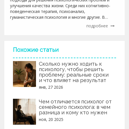
улучшения качества жизни. Среди них когнитивно-
поведенческая терапия, психоанализ,
гуманистическая психология и многие другие. В
статье рассматриваются основные методы и их
подробнее
особенности, приводятся советы по выбору подхода,
подходящего именно вам. Узнайте, какие методы
наиболее популярны в России, и как они помогают
людям восстанавливать равновесие в жизни и
Похожие статьи
находить внутренние ресурсы.
Сколько нужно ходить к
психологу, чтобы решить
проблему: реальные сроки
и что влияет на результат
янв, 27 2026
Чем отличается психолог от
семейного психолога: в чем
разница и кому кто нужен
ноя, 20 2025