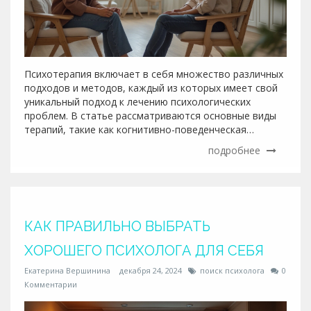
Психотерапия включает в себя множество различных
подходов и методов, каждый из которых имеет свой
уникальный подход к лечению психологических
проблем. В статье рассматриваются основные виды
терапий, такие как когнитивно-поведенческая
терапия, психоанализ, арт-терапия и семейная
подробнее
терапия. Каждый подход описан с точки зрения его
особенностей и случаев, в которых он наиболее
эффективен. Также предоставлены советы по выбору
подходящего вида терапии исходя из индивидуальных
потребностей человека.
КАК ПРАВИЛЬНО ВЫБРАТЬ
ХОРОШЕГО ПСИХОЛОГА ДЛЯ СЕБЯ
Екатерина Вершинина
декабря 24, 2024
поиск психолога
0
Комментарии