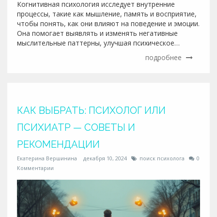
Когнитивная психология исследует внутренние
процессы, такие как мышление, память и восприятие,
чтобы понять, как они влияют на поведение и эмоции.
Она помогает выявлять и изменять негативные
мыслительные паттерны, улучшая психическое
здоровье и повседневную жизнь. Эти подходы широко
подробнее
применяются для лечения расстройств, таких как
депрессия и тревога. В статье рассматриваются
методы и практики когнитивной психологии, которые
способны менять качество жизни людей.
КАК ВЫБРАТЬ: ПСИХОЛОГ ИЛИ
ПСИХИАТР — СОВЕТЫ И
РЕКОМЕНДАЦИИ
Екатерина Вершинина
декабря 10, 2024
поиск психолога
0
Комментарии