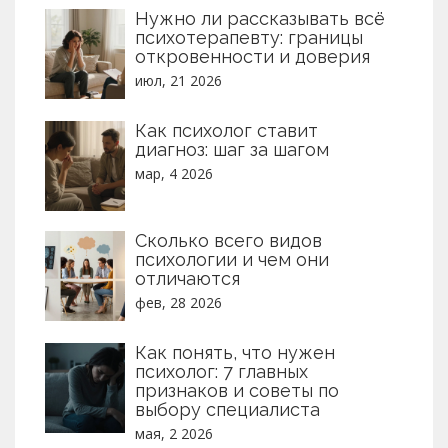
Нужно ли рассказывать всё
демонстрируют наибольшую
психотерапевту: границы
эффективность и популярность в наши
откровенности и доверия
дни. В статье приведены интересные
факты и советы для тех, кто только
июл, 21 2026
начинает изучать психологию или
планирует углубить свои знания в этой
Как психолог ставит
области.
диагноз: шаг за шагом
мар, 4 2026
Сколько всего видов
психологии и чем они
отличаются
фев, 28 2026
Как понять, что нужен
психолог: 7 главных
признаков и советы по
выбору специалиста
мая, 2 2026