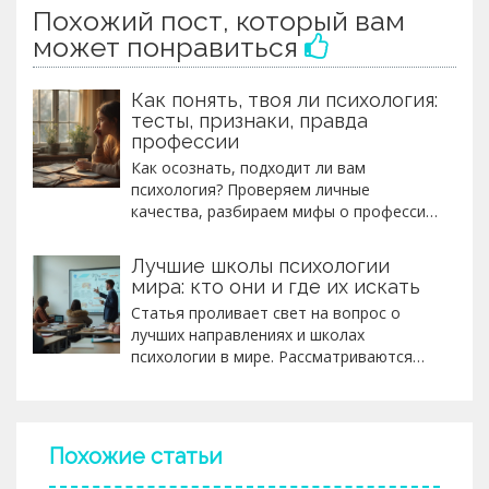
Похожий пост, который вам
может понравиться
Как понять, твоя ли психология:
тесты, признаки, правда
профессии
Как осознать, подходит ли вам
психология? Проверяем личные
качества, разбираем мифы о профессии,
приводим тесты и реальные истории из
практики.
Лучшие школы психологии
мира: кто они и где их искать
Статья проливает свет на вопрос о
лучших направлениях и школах
психологии в мире. Рассматриваются
различия подходов и методик,
использующихся в разных странах,
благодаря чему читатель сможет
оценить, какой стиль психологии ему
Похожие статьи
ближе всего. Особое внимание уделено
тем направлениям, которые