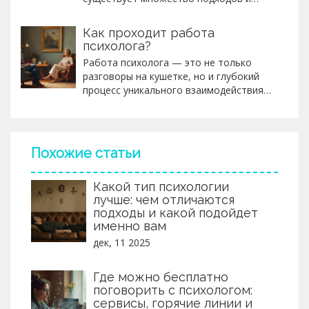
методов, чтобы понять внутренний мир
человека. Данный текст объяснит
Как проходит работа
разницу между различными
психолога?
специалистами, работающими в этой
Работа психолога — это не только
области: психологами,
разговоры на кушетке, но и глубокий
психотерапевтами и психиатрами.
процесс уникального взаимодействия
Рассмотрены будут не только
между клиентом и специалистом. В этой
академические основы, но и
статье мы разберем, как на самом деле
практическое применение знаний на
проходит сеанс, какие техники
пути самопознания и достижения
используют психологи и какие вопросы
гармонии.
Похожие статьи
стоит задать себе перед тем, как
обратиться к специалисту. Каждый
Какой тип психологии
психолог имеет собственный стиль и
лучше: чем отличаются
подход, поэтому важно выбрать того,
подходы и какой подойдет
кто вам действительно подходит.
именно вам
Узнайте о различных аспектах работы
психолога, чтобы чувствовать себя
дек, 11 2025
уверенно на первом приеме.
Где можно бесплатно
поговорить с психологом:
сервисы, горячие линии и