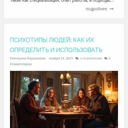
такие как специализация, опыт работы, и подходы,
используемые в терапии. Знание этих факторов
подробнее
поможет вам найти профессионала, который сможет
эффективно помочь в решении ваших проблем. Наша
цель — подсказать, на что ориентироваться, чтобы
сделать осознанный выбор.
ПСИХОТИПЫ ЛЮДЕЙ: КАК ИХ
ОПРЕДЕЛИТЬ И ИСПОЛЬЗОВАТЬ
Екатерина Вершинина
января 23, 2025
о психологии
0
Комментарии