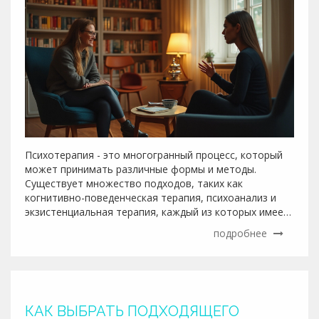
Психотерапия - это многогранный процесс, который
может принимать различные формы и методы.
Существует множество подходов, таких как
когнитивно-поведенческая терапия, психоанализ и
экзистенциальная терапия, каждый из которых имеет
свои уникальные характеристики и эффективно
подробнее
решает определенные психологические проблемы.
Эта статья поможет вам понять, как выбрать
наиболее подходящий метод психотерапии в
зависимости от личных нужд и ситуации. Мы обсудим,
какие нюансы следует учитывать при выборе и как
КАК ВЫБРАТЬ ПОДХОДЯЩЕГО
разные техники могут воздействовать на психическое