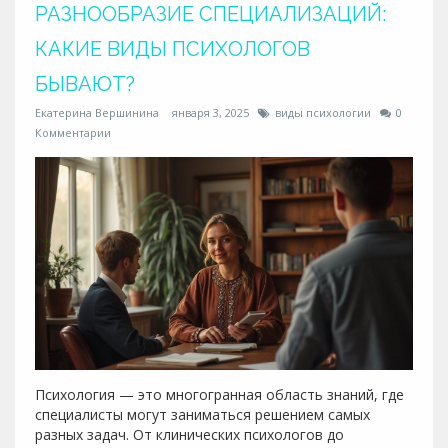
РАЗНООБРАЗИЕ СПЕЦИАЛИЗАЦИЙ:
психологии и то, почему они приобретают столь
значительное значение.
КАКИЕ ВИДЫ ПСИХОЛОГОВ
БЫВАЮТ?
Екатерина Вершинина
января 3, 2025
виды психологии
0
Комментарии
Психология — это многогранная область знаний, где
специалисты могут заниматься решением самых
разных задач. От клинических психологов до