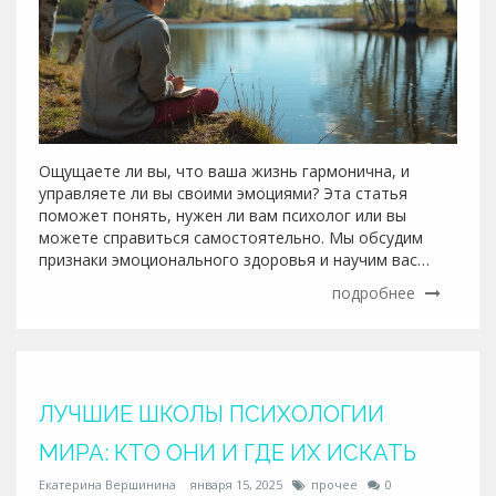
Ощущаете ли вы, что ваша жизнь гармонична, и
управляете ли вы своими эмоциями? Эта статья
поможет понять, нужен ли вам психолог или вы
можете справиться самостоятельно. Мы обсудим
признаки эмоционального здоровья и научим вас
прислушиваться к себе, чтобы лучше понять свое
подробнее
состояние. Узнайте, когда стоит обратиться к
специалисту, а когда достаточно самого себя.
ЛУЧШИЕ ШКОЛЫ ПСИХОЛОГИИ
МИРА: КТО ОНИ И ГДЕ ИХ ИСКАТЬ
Екатерина Вершинина
января 15, 2025
прочее
0