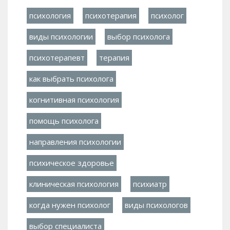
психология
психотерапия
психолог
виды психологии
выбор психолога
психотерапевт
терапия
как выбрать психолога
когнитивная психология
помощь психолога
направления психологии
психическое здоровье
клиническая психология
психиатр
когда нужен психолог
виды психологов
выбор специалиста