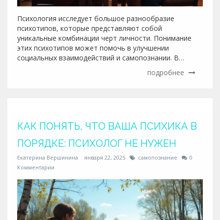
Психология исследует большое разнообразие
психотипов, которые представляют собой
уникальные комбинации черт личности. Понимание
этих психотипов может помочь в улучшении
социальных взаимодействий и самопознании. В
статье рассматриваются как классические модели,
подробнее
такие как типология Майерс-Бриггс, так и
современные подходы. Узнайте, как психотипы
влияют на поведение и помогают в жизни.
Используйте знания о психотипах, чтобы улучшить
вашу повседневную жизнь и взаимодействие с
КАК ПОНЯТЬ, ЧТО ВАША ПСИХИКА В
другими.
ПОРЯДКЕ: ПСИХОЛОГ НЕ НУЖЕН
Екатерина Вершинина
января 22, 2025
самопознание
0
Комментарии