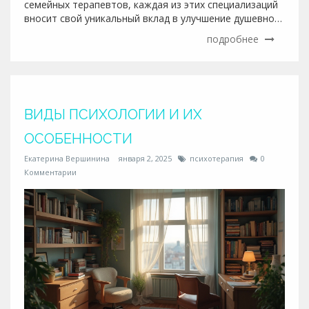
семейных терапевтов, каждая из этих специализаций
вносит свой уникальный вклад в улучшение душевного
здоровья и благополучия людей. В статье
подробнее
рассмотрены основные виды психологов, их
специализации и значимость в обществе. Понимание
разнообразия в этой профессии помогает людям
сделать правильный выбор при поиске помощи.
ВИДЫ ПСИХОЛОГИИ И ИХ
ОСОБЕННОСТИ
Екатерина Вершинина
января 2, 2025
психотерапия
0
Комментарии