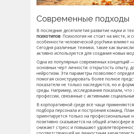
Современные подходы
В последние десятилетия развитие науки и те
психотипов
. Психология не стоит на месте, и
особенности человеческой psychики влияют н
Сегодня различные техники, такие как вычисли
активно используются для создания новых мод
Одна из популярных современных концепций ―
основных черт личности: открытость опыту, д
нейротизм. Эти параметры позволяют определ
помогая сконструировать более полное предст
показатели не только наследуются, но и фор
среды. Например, исследования показали, чт
профессии, связанные с активными социальны
В корпоративной среде всё чаще применяются
подбора персонала и построения команд. Пла
ориентируется только на профессиональные н
позитивно сказывается на общей атмосфере в
снижают стресс и повышают удовлетворенност
соответствующей их личностным характерист