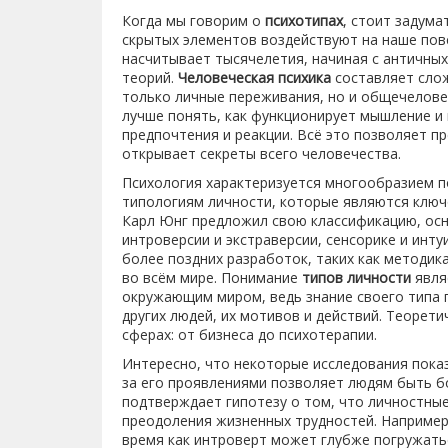
Когда мы говорим о
психотипах
, стоит задума
скрытых элементов воздействуют на наше пов
насчитывает тысячелетия, начиная с античны
теорий.
Человеческая психика
составляет слож
только личные переживания, но и общечелове
лучше понять, как функционирует мышление и
предпочтения и реакции. Всё это позволяет п
открывает секреты всего человечества.
Психология характеризуется многообразием п
типологиям личности, которые являются ключ
Карл Юнг предложил свою классификацию, осн
интроверсии и экстраверсии, сенсорике и инту
более поздних разработок, таких как методик
во всём мире. Понимание
типов личности
явля
окружающим миром, ведь знание своего типа п
других людей, их мотивов и действий. Теорет
сферах: от бизнеса до психотерапии.
Интересно, что некоторые исследования пока
за его проявлениями позволяет людям быть б
подтверждает гипотезу о том, что личностны
преодоления жизненных трудностей. Например,
время как интроверт может глубже погружать