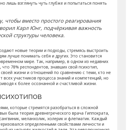
но лишь взглянуть чуть глубже и попытаться понять
у, чтобы вместо простого реагирования
говорил Карл Юнг, подчёркивая важность
ской структуры человека.
создают новые теории и подходы, стремясь выстроить
ям лучше понимать себя и других. Это становится
временном мире. Так, например, в одном из недавних
 что 78% респондентов, знавших свой психотип,
своей жизни и отношений по сравнению с теми, кто не
т всех участников процесса знаний и компетенций, но
риводя к более осознанной и счастливой жизни.
психотипов
ями, которые стремятся разобраться в сложной
рвых была теория древнегреческого врача Гиппократа,
ангвиник, меланхолик, холерик и флегматик. Каждый
ктеризовался определенными свойствами личности и
ной из четырёх жидкостей в теле. Эта революционная