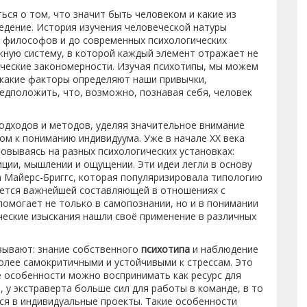
ться о том, что значит быть человеком и какие из
едение. История изучения человеческой натуры
х философов и до современных психологических
ную систему, в которой каждый элемент отражает не
ческие закономерности. Изучая психотипы, мы можем
 какие факторы определяют наши привычки,
редположить, что, возможно, познавая себя, человек
одходов и методов, уделяя значительное внимание
ом к пониманию индивидуума. Уже в начале ХХ века
овываясь на разных психологических установках:
иции, мышлении и ощущении. Эти идеи легли в основу
а Майерс-Бриггс, которая популяризировала типологию
ется важнейшей составляющей в отношениях с
омогает не только в самопознании, но и в понимании
ические изыскания нашли своё применение в различных
зывают: знание собственного
психотипа
и наблюдение
олее самокритичными и устойчивыми к стрессам. Это
е особенности можно воспринимать как ресурс для
 у экстраверта больше сил для работы в команде, в то
ся в индивидуальные проекты. Такие особенности