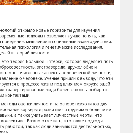
хнологий открыло новые горизонты для изучения
 современные подходы позволяют лучше понять, как
а поведение, мышление и социальные взаимодействия.
тельная психология и генетические исследования,
елей и теорий личности.
 это теория Большой Пятерки, которая выделяет пять
обросовестность, экстраверсию, дружелюбие и
ить многочисленные аспекты человеческой личности,
авление о человеке. Учёные пришли к выводу, что эти
мируются в процессе жизни под влиянием окружающей
о экстравертированные люди более склонны выбирать
ми контактами.
 методы оценки личности на основе психотипов для
нирование карьеры и развитие сотрудников больше не
авыки, а также учитывает личностные черты, что
 коллективе. Важно отметить, что такие подходы
ь работой, так как люди занимаются деятельностью,
икам.