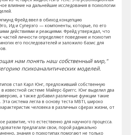
ное влияние на дальнейшие исследования в психологии
делей.
Зигмунд Фрейд ввел в обиход концепцию
Эго, Ид и Суперэго — компоненты, которые, по его
шими действиями и реакциями. Фрейд утверждал, что
х частей личности определяют поведение и психотип
многих его последователей и заложило базис для
ов.
ющая нам понять наш собственный мир,"
тегорию психоаналитических моделей.
отипов стал Карл Юнг, предложивший собственную
в известной системе Майерс-Бриггс. Юнг выделил два
аверсию, а также добавил различные функции такие
. Эта система легла в основу теста MBTI, широко
характеристик человека в различных сферах жизни, от
ое развитие, что естественно для научного процесса.
ледователи предлагали свои, порой радикально
мненно, знания о психотипах помогают не только