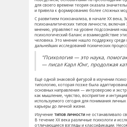
для своего времени теория оказала значитель
и привела к формированию более сложных мо
С развитием психоанализа, в начале XX века, 
психоаналитических типов личности, включая 
мнению, управляют на уровне подсознания на
психологический баланс и взаимодействие эти
человека. Это мнение нашло поддержку среди 
дальнейших исследований психических процесс
"Психология — это наука, помога
— писал Карл Юнг, продолжая ка
Ещё одной знаковой фигурой в изучении псих
типологию, которая позже была адаптирована 
основных направления — интроверсию и экстр
как мышление, чувство, восприятие и интуиция
используемого сегодня для понимания личных 
карьеры до личной жизни.
Изучение
типов личности
не останавливало св
В течение XX века различные психологи и исс
отличающиеся взгляды и классификации. Несо