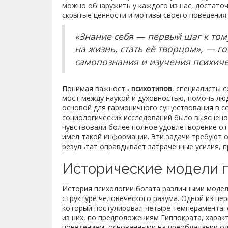
можно обнаружить у каждого из нас, достаточ
скрытые ценности и мотивы своего поведения.
«Знание себя — первый шаг к том
на жизнь, стать её творцом», — 
самопознания и изучения психиче
Понимая важность
психотипов
, специалисты 
мост между наукой и духовностью, помочь люд
основой для гармоничного существования в со
социологических исследований было выяснено,
чувствовали более полное удовлетворение от 
имел такой информации. Эти задачи требуют о
результат оправдывает затраченные усилия, п
Исторические модели 
История психологии богата различными модел
структуре человеческого разума. Одной из пе
который постулировал четыре темперамента: с
из них, по предположениям Гиппократа, хара
поведением, основанными на преобладании од