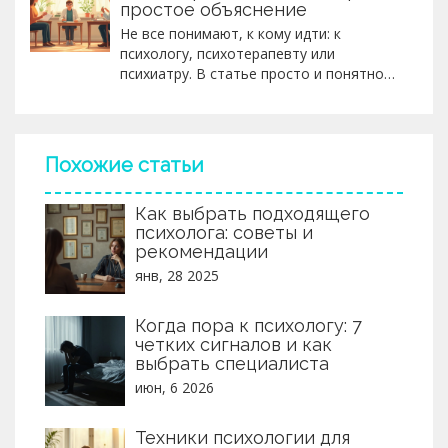
простое объяснение
Не все понимают, к кому идти: к
психологу, психотерапевту или
психиатру. В статье просто и понятно
объясню, чем отличаются эти
специалисты. Разберёмся, кто помогает
словами, кто лечит медикаментами, а
кто — работает сразу в нескольких
Похожие статьи
направлениях. Поделюсь реальными
случаями из жизни и советами, как
Как выбрать подходящего
выбрать подходящего эксперта. После
психолога: советы и
чтения будет легкость в выборе и
рекомендации
понимание, какой специалист нужен
именно вам.
янв, 28 2025
Когда пора к психологу: 7
четких сигналов и как
выбрать специалиста
июн, 6 2026
Техники психологии для