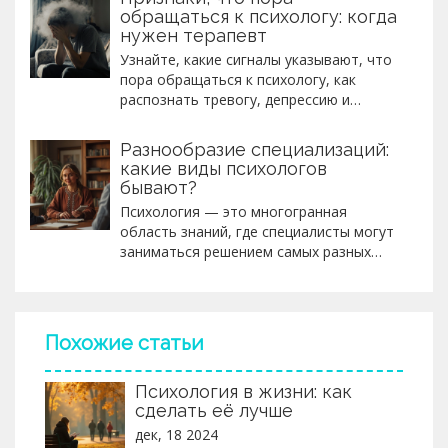
обращаться к психологу: когда
нужен терапевт
Узнайте, какие сигналы указывают, что
пора обращаться к психологу, как
распознать тревогу, депрессию и
выгорание, и что ожидать от первого
сеанса терапии.
Разнообразие специализаций:
какие виды психологов
бывают?
Психология — это многогранная
область знаний, где специалисты могут
заниматься решением самых разных
задач. От клинических психологов до
семейных терапевтов, каждая из этих
специализаций вносит свой уникальный
вклад в улучшение душевного здоровья
Похожие статьи
и благополучия людей. В статье
рассмотрены основные виды
Психология в жизни: как
психологов, их специализации и
сделать её лучше
значимость в обществе. Понимание
разнообразия в этой профессии
дек, 18 2024