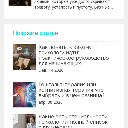
людьми, которые уже долго скрывают
тревогу, усталость и пустоту. Важные
признаки, что пора идти к психологу - не
только кризис, но и повседневное
чувство, что «всё не так». Это не
слабость - это сигнал, что пора
Похожие статьи
остановиться и услышать себя.
Как понять, к какому
психологу идти:
практическое руководство
для начинающих
фев, 14 2026
Гештальт-терапия или
когнитивная терапия: что
выбрать и в чем разница?
апр, 30 2026
Какие есть специальности
психологии: полный список
с примерами