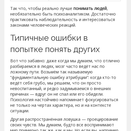
Так что, чтобы реально лучше
понимать людей
,
необязательно быть психоаналитиком. Достаточно
практиковать наблюдательность и интересоваться
законами человеческих реакций.
Типичные ошибки в
попытке понять других
Вот что забавно: даже когда мы думаем, что отлично
разбираемся в людях, мозг часто ведёт нас по
ложному пути. Возьмём так называемую
“фундаментальную ошибку атрибуции”: когда кто-то
ведёт себя грубо, мы решаем, что он просто
невоспитанный, и редко задумываемся о внешних
причинах — вдруг он не спал или его обидели.
Психология настойчиво напоминает фокусироваться
не только на чертах характера, но и на контексте
ситуации.
Другая распространённая ловушка — проецирование
своих чувств. Мы думаем, будто все воспринимают
мир примерно так же, как и мы. Но если вы, например,