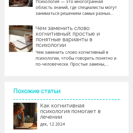
Психология — это многогранная
область знаний, где специалисты могут
заниматься решением самых разных
задач. От клинических психологов до
семейных терапевтов, каждая из этих
Чем заменить слово
специализаций вносит свой уникальный
когнитивный: простые и
вклад в улучшение душевного здоровья
понятные варианты в
и благополучия людей. В статье
психологии
рассмотрены основные виды
Чем заменить слово когнитивный в
психологов, их специализации и
психологии, чтобы говорить понятно и
значимость в обществе. Понимание
по-человечески. Простые замены,
разнообразия в этой профессии
примеры и правила, как объяснять
помогает людям сделать правильный
мышление без сложных терминов.
выбор при поиске помощи.
Похожие статьи
Как когнитивная
психология помогает в
лечении
дек, 12 2024