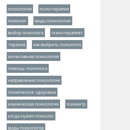
психология
психотерапия
психолог
виды психологии
выбор психолога
психотерапевт
терапия
как выбрать психолога
когнитивная психология
помощь психолога
направления психологии
психическое здоровье
клиническая психология
психиатр
когда нужен психолог
виды психологов