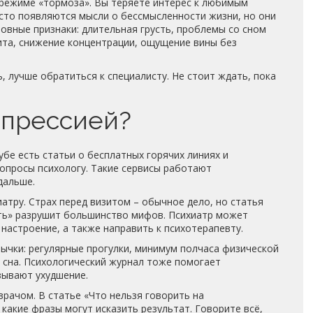
в режиме «тормоза». Вы теряете интерес к любимым
Часто появляются мысли о бессмысленности жизни, но они
овные признаки: длительная грусть, проблемы со сном
тита, снижение концентрации, ощущение вины без
, лучше обратиться к специалисту. Не стоит ждать, пока
епрессией?
бе есть статьи о бесплатных горячих линиях и
опросы психологу. Такие сервисы работают
дальше.
иатру. Страх перед визитом – обычное дело, но статья
сть» разрушит большинство мифов. Психиатр может
настроение, а также направить к психотерапевту.
ычки: регулярные прогулки, минимум полчаса физической
м сна. Психологический журнал тоже помогает
зывают ухудшение.
врачом. В статье «Что нельзя говорить на
какие фразы могут исказить результат. Говорите всё,