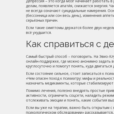
Депрессия – это когда мозг начинает работать 
делам, появляется апати́я, снижается энергия. 
не всегда означают суицидальные намерения. Осн
(бессонница или сон весь день), изменения аппе
серьёзных причин.
Если такие симптомы держатся более двух недель
всё ухудшится.
Как справиться с д
Самый быстрый способ – поговорить. На Эвио‑Клу
онлайн‑поддержке, где можно анонимно задать в
круглосуточно и помогут понять, куда двигаться 
Если состояние сильное, стоит записаться к псих
«Чем опасен поход к психиатру: мифы и реально
назначить медикаменты, которые стабилизируют 
Помимо лечения, полезно внедрять простые прив
активности, ограничить соцсети, наладить режи
отслеживать эмоции и понять, какие события вы
Если вы уже на терапии, важно быть открытым с 
психологическом обследовании» рассказывается, 