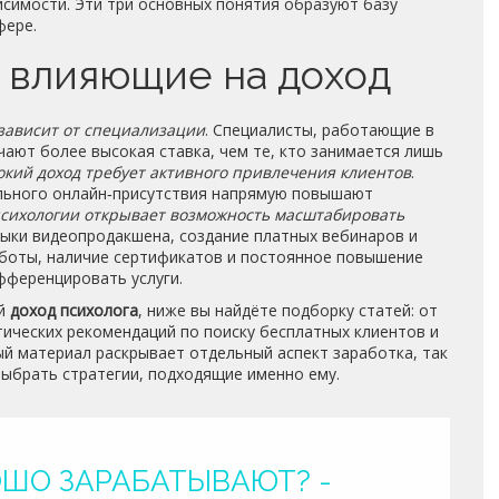
исимости. Эти три основных понятия образуют базу
фере.
 влияющие на доход
 зависит от специализации
. Специалисты, работающие в
ают более высокая ставка, чем те, кто занимается лишь
окий доход требует активного привлечения клиентов
.
ильного онлайн‑присутствия напрямую повышают
психологии открывает возможность масштабировать
выки видеопродакшена, создание платных вебинаров и
аботы, наличие сертификатов и постоянное повышение
фференцировать услуги.
ый
доход психолога
, ниже вы найдёте подборку статей: от
ических рекомендаций по поиску бесплатных клиентов и
й материал раскрывает отдельный аспект заработка, так
выбрать стратегии, подходящие именно ему.
ОШО ЗАРАБАТЫВАЮТ? -