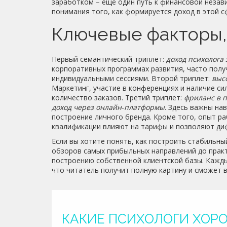
заработком
– ещё один путь к финансовой незав
понимания того, как формируется доход в этой с
Ключевые факторы,
Первый семантический триплет:
доход психолога
корпоративных программах развития, часто получ
индивидуальными сессиями. Второй триплет:
выс
Маркетинг, участие в конференциях и наличие с
количество заказов. Третий триплет:
фриланс в 
доход через онлайн‑платформы
. Здесь важны на
построение личного бренда. Кроме того, опыт р
квалификации влияют на тарифы и позволяют ди
Если вы хотите понять, как построить стабильн
обзоров самых прибыльных направлений до практ
построению собственной клиентской базы. Кажды
что читатель получит полную картину и сможет 
КАКИЕ ПСИХОЛОГИ ХОР