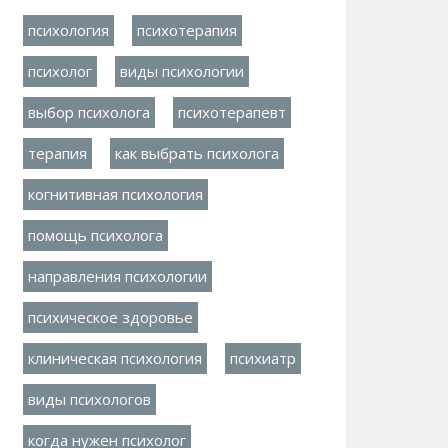
психология
психотерапия
психолог
виды психологии
выбор психолога
психотерапевт
терапия
как выбрать психолога
когнитивная психология
помощь психолога
направления психологии
психическое здоровье
клиническая психология
психиатр
виды психологов
когда нужен психолог