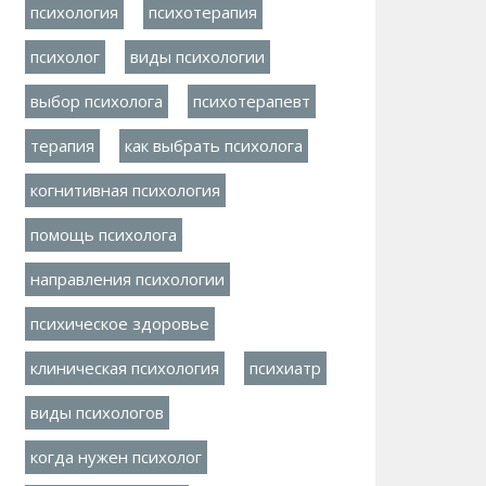
психология
психотерапия
психолог
виды психологии
выбор психолога
психотерапевт
терапия
как выбрать психолога
когнитивная психология
помощь психолога
направления психологии
психическое здоровье
клиническая психология
психиатр
виды психологов
когда нужен психолог