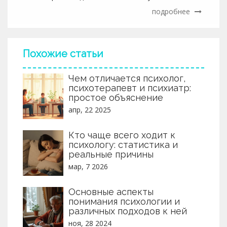
собой помогает быстрее разобраться в проблемах.
подробнее
Обсудим шаги, которые сделают первую встречу
действительно полезной. Вы узнаете простые
приёмы, которые легко внедрить перед походом к
специалисту. Поделюсь советами без сложной теории
Похожие статьи
— только конкретика.
Чем отличается психолог,
психотерапевт и психиатр:
простое объяснение
апр, 22 2025
Кто чаще всего ходит к
психологу: статистика и
реальные причины
мар, 7 2026
Основные аспекты
понимания психологии и
различных подходов к ней
ноя, 28 2024