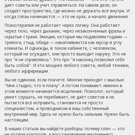
даёт советы или учит справляться. На самом деле, он
создаёт пространство, где можно не держать всё внутри. И
когда слёзы начинаются — это не крах, а начало движения.
Психотерапия не работает через логику. Она работает
через тело, через дыхание, через незаконченные фразы и
скрытые страхи.
Эмоции
,
которые мы подавляем годами —
тревога, стыд, обида — накапливаются как мусор в углу
комнаты
. И однажды, в тихом кабинете, с человеком,
который не осуждает, они просто выходят наружу.
Это не
про "я не справляюсь". Это про "я наконец позволил себе
быть собой". И это мощнее любого совета, любой техники,
любого аффирмации.
Вы не одиноки, если плачете. Многие приходят с мыслью:
"Мне стыдно, что я плачу". А потом понимают: именно в
этом моменте начинается исцеление.
Психолог
,
который
умеет слушать, не перебивает, не даёт советов и не
пытается всё исправить
, становится не просто
специалистом, а проводником в ваш собственный
внутренний мир
. Здесь не нужно быть сильным. Нужно быть
настоящим.
В наших статьях вы найдёте разборы: почему плач — это
не потеря контроля, а восстановление внутреннего