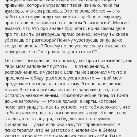
привычек, которые управляют твоей жизнью, пока ты
думаешь, что сам решаешь
. Это не волшебство — это
работа, которую ведут миллионы людей по всему миру,
просто они не называют это словом "психология".
Многие
думают, что это про анализ прошлого, но на самом деле —
про то, как ты реагируешь прямо сейчас. Почему ты снова
убегаешь от разговора? Почему чувствуешь вину, даже
когда не виноват? Почему после успеха сразу появляется
ощущение, что "всё равно не достаточно"?
Гештальт-психология
,
это подход, который показывает, как
твой мозг заполняет пустоты — в отношениях, в
воспоминаниях, в чувствах
. Если ты не закончил что-то в
прошлом — обиду, разговор, уход кого-то — твой мозг
продолжает возвращаться к этому. Это не навязчивые
мысли. Это твоя психика пытается завершить то, что
осталось незаконченным.
Психологические типы
,
от Юнга
до Эннеаграммы
, — это не ярлыки, а карты, которые
помогают увидеть, как ты устроен: что тебя заряжает, что
тебя выжимает, как ты воспринимаешь мир. И если ты не
знаешь, кто ты внутри, ты будешь жить по чужим
сценариям — даже если они кажутся "правильными".
А
психотерапия
,
это не разговор с человеком в белом
халате, а процесс, где ты учишься слышать себя
. Ты не