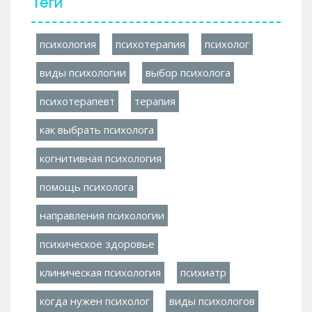
Теги
психология
психотерапия
психолог
виды психологии
выбор психолога
психотерапевт
терапия
как выбрать психолога
когнитивная психология
помощь психолога
направления психологии
психическое здоровье
клиническая психология
психиатр
когда нужен психолог
виды психологов