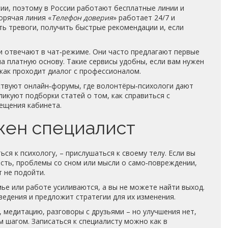
ии, поэтому в России работают бесплатные линии и
орячая линия «
Телефон доверия
» работает 24/7 и
ь тревоги, получить быстрые рекомендации и, если
и отвечают в чат‑режиме. Они часто предлагают первые
на платную основу. Такие сервисы удобны, если вам нужен
как проходит диалог с профессионалом.
ствуют онлайн‑форумы, где волонтёры‑психологи дают
ликуют подборки статей о том, как справиться с
ещения кабинета.
жен специалист
ся к психологу, – прислушаться к своему телу. Если вы
сть, проблемы со сном или мысли о само‑повреждении,
 не подойти.
ье или работе усиливаются, а вы не можете найти выход.
едения и предложит стратегии для их изменения.
 медитацию, разговоры с друзьями – но улучшения нет,
 шагом. Записаться к специалисту можно как в