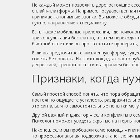
Не каждый может позволить дорогостоящие сесс
онлайн‑платформы. Например, государственная г
принимает анонимные звонки. Вы можете обсудит
нужно, направление к специалисту.
Есть также мобильные приложения, где психолог
три консультации бесплатно, а затем переходят 
быстрый ответ или вы просто хотите проверить, 
Если вы предпочитаете письменную форму, суще
советы без оплаты. На этих площадках часто пуб
депрессией, тревожностью и выгоранием без пос
Признаки, когда ну
Самый простой способ понять, что пора обращать
постоянно ощущаете усталость, раздражительно
это сигналы, что самостоятельные попытки могут
Другой важный индикатор – если конфликты в сем
Психолог поможет увидеть скрытые паттерны пов
Наконец, если вы пробовали самопомощь – книги,
то профессиональная поддержка станет логичным