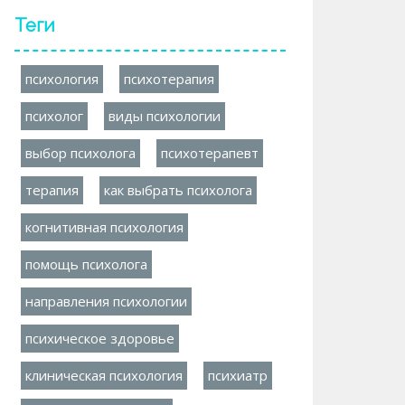
Теги
психология
психотерапия
психолог
виды психологии
выбор психолога
психотерапевт
терапия
как выбрать психолога
когнитивная психология
помощь психолога
направления психологии
психическое здоровье
клиническая психология
психиатр