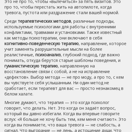
Это не про то, чтобы «вылечиться» за пять визитов. Это
про то, чтобы перестать жить на автопилоте, когда
тревога, пустота или раздражение стали вашей нормой.
Среди
терапевтических методов
,
различные подходы,
используемые психологами для работы с внутренними
конфликтами, травмами и установками
. Также известный
как
методы психотерапии
, они включают в себя
когнитивно-поведенческую терапию
,
направление, которое
учит заменять разрушительные мысли на более
реалистичные
,
психоанализ
,
глубокий подход, где важно
понимать, откуда берутся старые шаблоны поведения
, и
гуманистическую терапию
,
направленную на
восстановление связи с собой, а не на исправление
«дефектов»
. Выбор метода — не про моду, а про то, с кем
вы чувствуете себя услышанным. Ни один метод не
сработает, если терапевт для вас — просто незнакомец в
белом халате.
Многие думают, что терапия — это когда психолог
говорит, что делать. Нет. Это когда он задаёт вопрос,
который вы давно избегали. Когда вы впервые говорите
вслух: «Я больше не хочу быть тем, кем меня считают». Это
когда вы понимаете, что ваша тревога — не слабость, а
сигнал. Что выгорание — не лень, а истощение души. Что