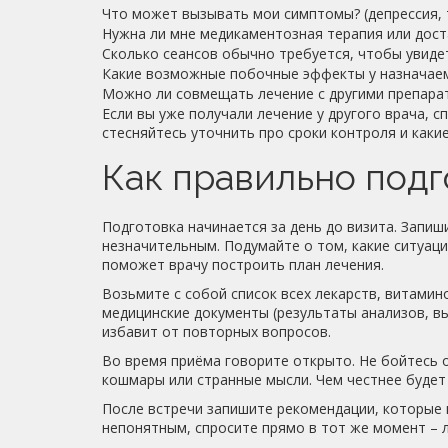
Что может вызывать мои симптомы? (депрессия, 
Нужна ли мне медикаментозная терапия или дос
Сколько сеансов обычно требуется, чтобы увиде
Какие возможные побочные эффекты у назначае
Можно ли совмещать лечение с другими препара
Если вы уже получали лечение у другого врача, с
стесняйтесь уточнить про сроки контроля и каки
Как правильно подг
Подготовка начинается за день до визита. Запиш
незначительным. Подумайте о том, какие ситуац
поможет врачу построить план лечения.
Возьмите с собой список всех лекарств, витамино
медицинские документы (результаты анализов, вы
избавит от повторных вопросов.
Во время приёма говорите открыто. Не бойтесь 
кошмары или странные мысли. Чем честнее будет 
После встречи запишите рекомендации, которые в
непонятным, спросите прямо в тот же момент – л