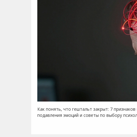
Как понять, что гештальт закрыт: 7 признаков
подавления эмоций и советы по выбору психол