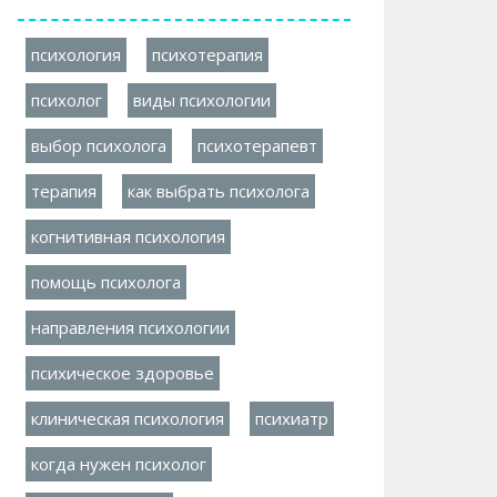
психология
психотерапия
психолог
виды психологии
выбор психолога
психотерапевт
терапия
как выбрать психолога
когнитивная психология
помощь психолога
направления психологии
психическое здоровье
клиническая психология
психиатр
когда нужен психолог