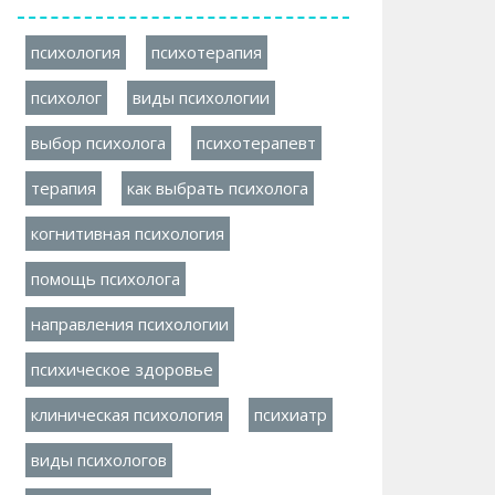
психология
психотерапия
психолог
виды психологии
выбор психолога
психотерапевт
терапия
как выбрать психолога
когнитивная психология
помощь психолога
направления психологии
психическое здоровье
клиническая психология
психиатр
виды психологов