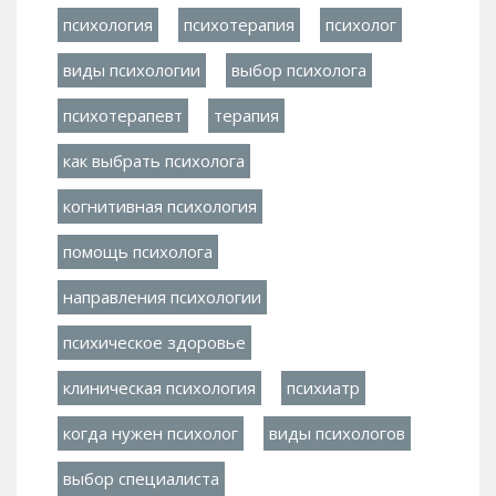
психология
психотерапия
психолог
виды психологии
выбор психолога
психотерапевт
терапия
как выбрать психолога
когнитивная психология
помощь психолога
направления психологии
психическое здоровье
клиническая психология
психиатр
когда нужен психолог
виды психологов
выбор специалиста