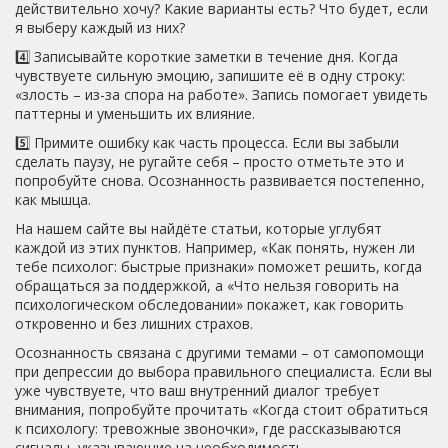
действительно хочу? Какие варианты есть? Что будет, если
я выберу каждый из них?
4️⃣ Записывайте короткие заметки в течение дня. Когда
чувствуете сильную эмоцию, запишите её в одну строку:
«злость – из-за спора на работе». Запись помогает увидеть
паттерны и уменьшить их влияние.
5️⃣ Примите ошибку как часть процесса. Если вы забыли
сделать паузу, не ругайте себя – просто отметьте это и
попробуйте снова. Осознанность развивается постепенно,
как мышца.
На нашем сайте вы найдёте статьи, которые углубят
каждой из этих пунктов. Например, «Как понять, нужен ли
тебе психолог: быстрые признаки» поможет решить, когда
обращаться за поддержкой, а «Что нельзя говорить на
психологическом обследовании» покажет, как говорить
откровенно и без лишних страхов.
Осознанность связана с другими темами – от самопомощи
при депрессии до выбора правильного специалиста. Если вы
уже чувствуете, что ваш внутренний диалог требует
внимания, попробуйте прочитать «Когда стоит обратиться
к психологу: тревожные звоночки», где рассказываются
сигналы, указывающие на необходимость