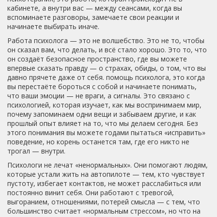
кабинете, а внутри вас — между сеансами, когда вы
вспоминаете разговоры, замечаете свои реакции и
начинаете выбирать иначе
.
Работа психолога — это не волшебство. Это не то, чтобы
он сказал вам, что делать, и всё стало хорошо. Это то, что
он создаёт безопасное пространство, где вы можете
впервые сказать правду — о страхах, обиды, о том, что вы
давно прячете даже от себя.
помощь психолога
,
это когда
вы перестаёте бороться с собой и начинаете понимать,
что ваши эмоции — не враги, а сигналы
. Это связано с
психологией
, которая изучает, как мы воспринимаем мир,
почему запоминаем одни вещи и забываем другие, и как
прошлый опыт влияет на то, что мы делаем сегодня
. Без
этого понимания вы можете годами пытаться «исправить»
поведение, но корень останется там, где его никто не
трогал — внутри.
Психологи не лечат «ненормальных». Они помогают людям,
которые устали жить на автопилоте — тем, кто чувствует
пустоту, избегает контактов, не может расслабиться или
постоянно винит себя. Они работают с тревогой,
выгоранием, отношениями, потерей смысла — с тем, что
большинство считает «нормальным стрессом», но что на