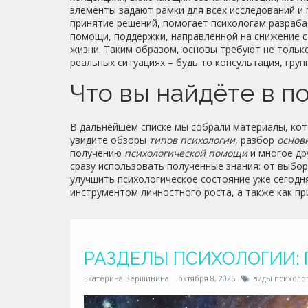
элементы задают рамки для всех исследований и 
принятие решений, помогает психологам разраб
помощи
,
поддержки, направленной на снижение с
жизни
. Таким образом, основы требуют не тольк
реальных ситуациях – будь то консультация, груп
Что вы найдёте в п
В дальнейшем списке мы собрали материалы, кот
увидите обзоры
типов психологии
, разбор
основ
получению
психологической помощи
и многое др
сразу использовать полученные знания: от выбо
улучшить психологическое состояние уже сегодня
инструментом личностного роста, а также как пр
РАЗДЕЛЫ ПСИХОЛОГИИ:
Екатерина Вершинина
октября 8, 2025
виды психоло