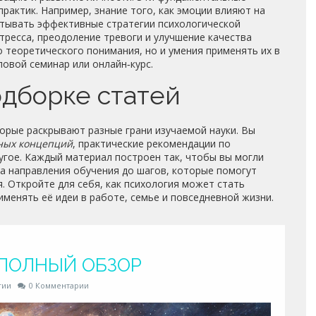
практик. Например, знание того, как эмоции влияют на
атывать эффективные стратегии
психологической
тресса, преодоление тревоги и улучшение качества
о теоретического понимания, но и умения применять их в
повой семинар или онлайн‑курс.
одборке статей
орые раскрывают разные грани изучаемой науки. Вы
ных концепций
, практические рекомендации по
угое. Каждый материал построен так, чтобы вы могли
ра направления обучения до шагов, которые помогут
. Откройте для себя, как психология может стать
именять её идеи в работе, семье и повседневной жизни.
 ПОЛНЫЙ ОБЗОР
гии
0 Комментарии