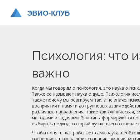
Психология: что и
важно
Когда мы говорим о
психология
,
это наука о пси
Также её называют
наука о душе
. Психология исс
также почему мы реагируем так, а не иначе.
псих
восприятия и памяти до групповых взаимодейств
различные направления, такие как клиническая, с
методами и задачами
. Эти типы формируют осно
выбирать подход, который лучше всего отвечает
Чтобы понять, как работает сама наука, необхо
концепциях, включающих сознание, эмоции, моти