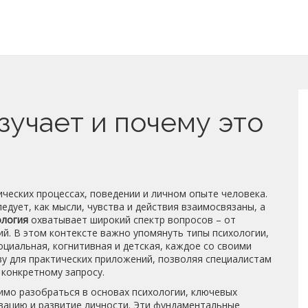
зучает и почему это
хических процессах, поведении и личном опыте человека
.
ледует, как мысли, чувства и действия взаимосвязаны, а
ология
охватывает широкий спектр вопросов – от
ий. В этом контексте важно упомянуть
типы психологии
,
оциальная, когнитивная и детская, каждое со своими
ву для практических приложений, позволяя специалистам
 конкретному запросу.
димо разобраться в
основах психологии
,
ключевых
вацию и развитие личности
. Эти фундаментальные