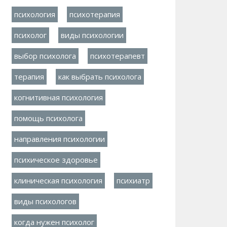
психология
психотерапия
психолог
виды психологии
выбор психолога
психотерапевт
терапия
как выбрать психолога
когнитивная психология
помощь психолога
направления психологии
психическое здоровье
клиническая психология
психиатр
виды психологов
когда нужен психолог