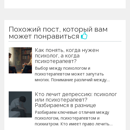
Похожий пост, который вам
может понравиться
Как понять, когда нужен
психолог, а когда
психотерапевт?
Выбор между психологом и
психотерапевтом может запутать
многих. Понимание различий между
этими специалистами поможет выбрать
подходящего, в зависимости от ваших
Кто лечит депрессию: психолог
нужд. В статье рассказывается, когда
или психотерапевт?
следует обратиться к психологу, а когда
Разбираемся в разнице
лучше выбрать психотерапевта. Также
Разбираем ключевые отличия между
приведены советы и признаки,
психологом, психотерапевтом и
указывающие на необходимость
психиатром. Кто имеет право лечить
профессиональной помощи. Статья
депрессию, назначать лекарства и