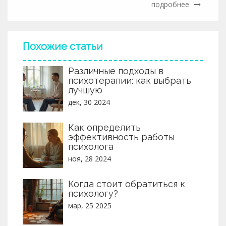
подробнее
сохранить доверие и профессионализм. Вы узнаете о
важности границ, эмпатии и общения в процессе
консультирования. Рассмотрим, как избегать
ловушек, которые могут навредить как клиенту, так и
Похожие статьи
самому специалисту.
Различные подходы в
психотерапии: как выбрать
лучшую
дек, 30 2024
Как определить
эффективность работы
психолога
ноя, 28 2024
Когда стоит обратиться к
психологу?
мар, 25 2025