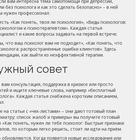
сли вам интересна тема самопомощи при депрессии,
 без психолога и как это сделать безопасно» – в ней
да нужен профессионал.
есть «Как понять, твоя ли психология», «Виды психологов:
сихологом и психотерапевтом». Каждая статья
ециалист и какие вопросы задавать на первой встрече.
ы, что ваш психолог вам не подходит», «Как понять, что
психолога: распространённые ошибки клиентов». Здесь
ендации, как выйти из неэффективной терапии.
нужный совет
и вам консультация, поддержка в кризисе или просто
татей и ищите ключевые слова, например «бесплатный
холога». Каждая статья снабжена коротким описанием,
л.
 на статьи с «чек‑листами» – они дают готовый план
ихиатру: список жалоб и примеры» вы получите готовый
в «Как понять, нужен ли тебе психолог: быстрые признаки
лов, по которым легко решить, стоит ли идти на приём.
 обновляются. Когда появятся новые исследования или