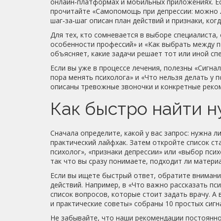
онлайн‑платформах и мобильных приложениях. Е
прочитайте «Самопомощь при депрессии: можно ли
шаг‑за‑шаг описан план действий и признаки, ког
Для тех, кто сомневается в выборе специалиста, 
особенности профессий» и «Как выбрать между п
объясняет, какие задачи решает тот или иной сп
Если вы уже в процессе лечения, полезны «Сигнал
пора менять психолога» и «Что нельзя делать у 
описаны тревожные звоночки и конкретные реком
Как быстро найти 
Сначала определите, какой у вас запрос: нужна л
практический лайфхак. Затем откройте список с
психолог», «признаки депрессии» или «выбор пси
так что вы сразу понимаете, подходит ли материа
Если вы ищете быстрый ответ, обратите внимание
действий. Например, в «Что важно рассказать пс
список вопросов, которые стоит задать врачу. А 
и практические советы» собраны 10 простых сигна
Не забывайте, что наши рекомендации постоянно